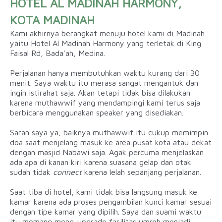
HOTEL AL MADINAH HARMONY,
KOTA MADINAH
Kami akhirnya berangkat menuju hotel kami di Madinah
yaitu Hotel Al Madinah Harmony yang terletak di King
Faisal Rd, Bada'ah, Medina.
Perjalanan hanya membutuhkan waktu kurang dari 30
menit. Saya waktu itu merasa sangat mengantuk dan
ingin istirahat saja. Akan tetapi tidak bisa dilakukan
karena muthawwif yang mendampingi kami terus saja
berbicara menggunakan speaker yang disediakan.
Saran saya ya, baiknya muthawwif itu cukup memimpin
doa saat menjelang masuk ke area pusat kota atau dekat
dengan masjid Nabawi saja. Agak percuma menjelaskan
ada apa di kanan kiri karena suasana gelap dan otak
sudah tidak
connect
karena lelah sepanjang perjalanan.
Saat tiba di hotel, kami tidak bisa langsung masuk ke
kamar karena ada proses pengambilan kunci kamar sesuai
dengan tipe kamar yang dipilih. Saya dan suami waktu
itu memang meng-upgrade fasilitas umroh menjadi