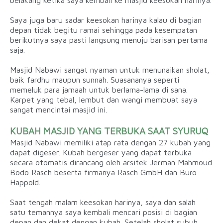
belakang ketika saya kembali ke masjid keesokan harinya.
Saya juga baru sadar keesokan harinya kalau di bagian
depan tidak begitu ramai sehingga pada kesempatan
berikutnya saya pasti langsung menuju barisan pertama
saja.
Masjid Nabawi sangat nyaman untuk menunaikan sholat,
baik fardhu maupun sunnah. Suasananya seperti
memeluk para jamaah untuk berlama-lama di sana.
Karpet yang tebal, lembut dan wangi membuat saya
sangat mencintai masjid ini.
KUBAH MASJID YANG TERBUKA SAAT SYURUQ
Masjid Nabawi memiliki atap rata dengan 27 kubah yang
dapat digeser. Kubah bergeser yang dapat terbuka
secara otomatis dirancang oleh arsitek Jerman Mahmoud
Bodo Rasch beserta firmanya Rasch GmbH dan Buro
Happold.
Saat tengah malam keesokan harinya, saya dan salah
satu temannya saya kembali mencari posisi di bagian
depan dan dekat dengan kubah. Setelah sholat subuh,