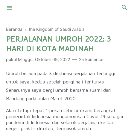
Beranda
›
the Kingdom of Saudi Arabia
PERJALANAN UMROH 2022: 3
Touring Motor
HARI DI KOTA MADINAH
Mountaineering
Malaysia
pukul
Minggu, Oktober 09, 2022
25 komentar
Thailand
My Two Cents
Umroh berada pada 3 destinasi perjalanan tertinggi
untuk saya, kedua setelah pergi haji tentunya.
Kingdom of Saudi Arabia
Skin Care
Seharusnya saya pergi umroh bersama suami dari
Personal Finance
Bandung pada bulan Maret 2020.
Akan tetapi tepat 1 pekan sebelum kami berangkat,
pemerintah Indonesia mengumumkan Covid-19 sebagai
pandemi di Indonesia dan seluruh perjalanan ke luar
negeri praktis ditutup, termasuk umroh.