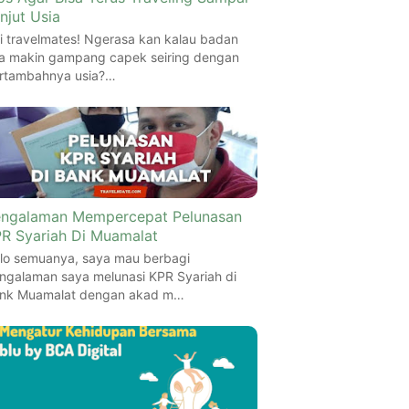
njut Usia
i travelmates! Ngerasa kan kalau badan
ta makin gampang capek seiring dengan
rtambahnya usia?…
ngalaman Mempercepat Pelunasan
R Syariah Di Muamalat
lo semuanya, saya mau berbagi
ngalaman saya melunasi KPR Syariah di
nk Muamalat dengan akad m…