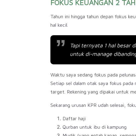
FOKUS KEUANGAN 2 TAH
Tahun ini hingga tahun depan fokus ke
hal kecil.
Tapi ternyata 1 hal besar d
untuk di-manage dibandingk
Waktu saya sedang fokus pada pelunasan
Setiap sel dalam otak saya fokus pada 
target. Rekening yang dipakai untuk m
Sekarang urusan KPR udah selesai, fok
Daftar haji
Qurban untuk ibu di kampung
Mudik (yang entah kapan, semoga b