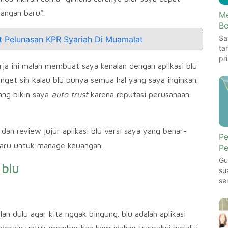
angan baru".
Me
Be
Sa
Pelunasan KPR Syariah Di Muamalat
ta
pr
ja ini malah membuat saya kenalan dengan aplikasi blu
nget sih kalau blu punya semua hal yang saya inginkan.
ang bikin saya
auto trust
karena reputasi perusahaan
n review jujur aplikasi blu versi saya yang benar-
Pe
 baru untuk manage keuangan.
Pe
Gu
blu
su
se
an dulu agar kita nggak bingung. blu adalah aplikasi
didesain untuk memberikan kemudahan transaksi melalui