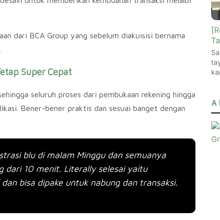
[R
haan dari BCA Group yang sebelum diakuisisi bernama
Ta
.
Sa
ta
Tetap Super Cepat
ka
sehingga seluruh proses dari pembukaan rekening hingga
A 
plikasi. Bener-bener praktis dan sesuai banget dengan
gistrasi blu di malam Minggu dan semuanya
dari 10 menit. Literally selesai yaitu
 dan bisa dipake untuk nabung dan transaksi.