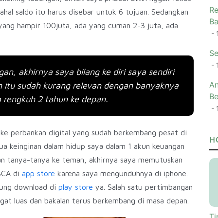
Re
hal saldo itu harus disebar untuk 6 tujuan. Sedangkan
Ba
 yang hampir 100juta, ada yang cuman 2-3 juta, ada
- 
Se
- 
, akhirnya saya bilang ke diri saya sendiri
An
n itu sudah kurang relevan dengan banyaknya
Be
ya rengkuh 2 tahun ke depan.
- 
ke perbankan digital yang sudah berkembang pesat di
H
ua keinginan dalam hidup saya dalam 1 akun keuangan
 dan tanya-tanya ke teman, akhirnya saya memutuskan
BCA di
app store
karena saya mengunduhnya di iphone.
sung download di
play store
ya. Salah satu pertimbangan
sangat luas dan bakalan terus berkembang di masa depan.
Ti