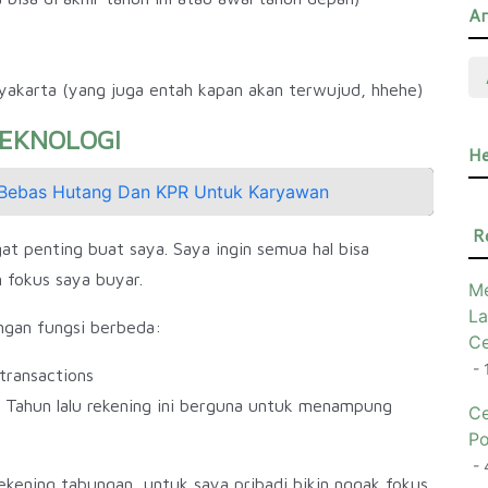
Ar
yakarta (yang juga entah kapan akan terwujud, hhehe)
EKNOLOGI
He
r Bebas Hutang Dan KPR Untuk Karyawan
R
at penting buat saya. Saya ingin semua hal bisa
n fokus saya buyar.
Me
La
engan fungsi berbeda:
Ce
- 
 transactions
 Tahun lalu rekening ini berguna untuk menampung
Ce
Po
- 
rekening tabungan, untuk saya pribadi bikin nggak fokus