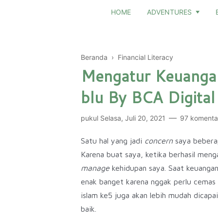
HOME
ADVENTURES
Beranda
›
Financial Literacy
Mengatur Keuanga
blu By BCA Digital
pukul
Selasa, Juli 20, 2021
97 komenta
Satu hal yang jadi
concern
saya bebera
Karena buat saya, ketika berhasil meng
manage
kehidupan saya. Saat keuangan
enak banget karena nggak perlu cemas d
islam ke5 juga akan lebih mudah dicapa
baik.