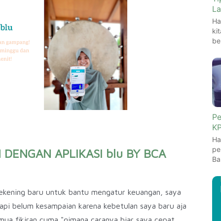
La
Ha
ki
be
Pe
KP
Ha
pe
DENGAN APLIKASI blu BY BCA
Ba
ekening baru untuk bantu mengatur keuangan, saya
 Tapi belum kesampaian karena kebetulan saya baru aja
emua fikiran cuma "gimana caranya biar saya cepat