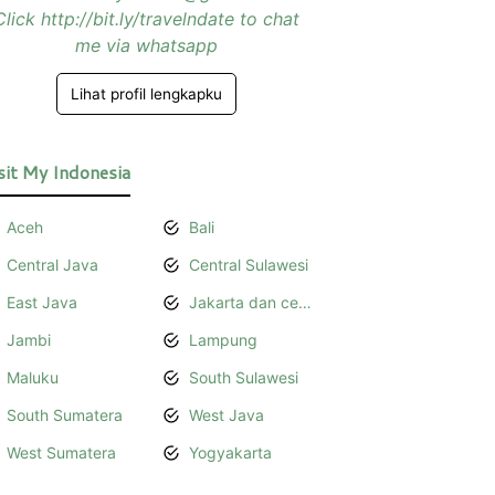
Click http://bit.ly/travelndate to chat
me via whatsapp
Lihat profil lengkapku
sit My Indonesia
Aceh
Bali
Central Java
Central Sulawesi
East Java
Jakarta dan cerita bersamanya
Jambi
Lampung
Maluku
South Sulawesi
South Sumatera
West Java
West Sumatera
Yogyakarta