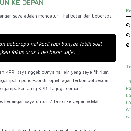
UN KE DEPAN
Re
uangan saya adalah mengatur 1 hal besar dan beberapa
an beberapa hal kecil tapi banyak lebih sulit
an fokus urus 1 hal besar saja.
To
 KPR, saya nggak punya hal lain yang saya fikirkan.
ngumpulin pundi-pundi rupiah agar terkumpul sesuai
Tr
Pa
engumpulkan uang KPR itu juga cuman 1.
Lo
us keuangan saya untuk 2 tahun ke depan adalah
La
wh
wa
isa di akhir tahun ini atau awal tahun depan)