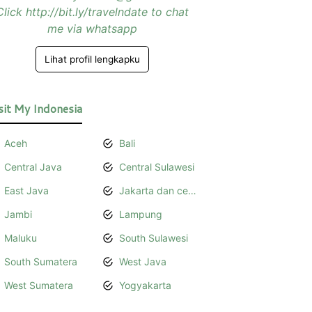
Click http://bit.ly/travelndate to chat
me via whatsapp
Lihat profil lengkapku
sit My Indonesia
Aceh
Bali
Central Java
Central Sulawesi
East Java
Jakarta dan cerita bersamanya
Jambi
Lampung
Maluku
South Sulawesi
South Sumatera
West Java
West Sumatera
Yogyakarta