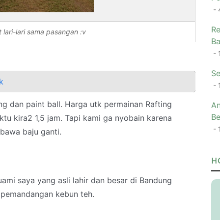
- 
Re
 lari-lari sama pasangan :v
Ba
- 
Se
k
- 
fting dan paint ball. Harga utk permainan Rafting
An
Be
tu kira2 1,5 jam. Tapi kami ga nyobain karena
- 
 bawa baju ganti.
h
H
uami saya yang asli lahir dan besar di Bandung
g pemandangan kebun teh.