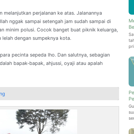
an melanjutkan perjalanan ke atas. Jalanannya
Me
illah nggak sampai setengah jam sudah sampai di
Be
an minim polusi. Cocok banget buat piknik keluarga,
Sa
h lelah dengan sumpeknya kota.
ta
pr
a para pecinta sepeda lho. Dan salutnya, sebagian
dalah bapak-bapak, ahjussi, oyaji atau apalah
Pe
ng
Pe
Gu
su
se