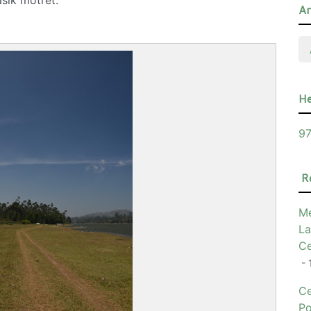
asik motret.
Ar
He
97
R
Me
La
Ce
- 
Ce
Po