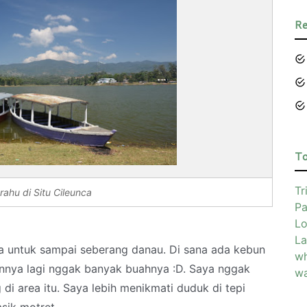
Re
To
Tr
rahu di Situ Cileunca
Pa
Lo
La
 untuk sampai seberang danau. Di sana ada kebun
wh
annya lagi nggak banyak buahnya :D. Saya nggak
wa
 di area itu. Saya lebih menikmati duduk di tepi