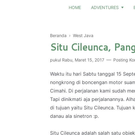
HOME
ADVENTURES
Beranda
›
West Java
Situ Cileunca, Pan
pukul
Rabu, Maret 15, 2017
Posting Ko
Waktu itu hari Sabtu tanggal 15 Sept
nongkrong di boncengan motor suami
Cimahi. Di perjalanan kami sudah me
Tapi dinikmati aja perjalanannya. Al
di tujuan yaitu Situ Cileunca. Tujuan
danau ala sinetron :p.
Situ Cileunca adalah salah satu obj