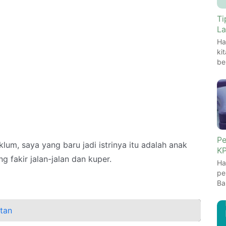
Ti
La
Ha
ki
be
Pe
um, saya yang baru jadi istrinya itu adalah anak
KP
 fakir jalan-jalan dan kuper.
Ha
pe
Ba
atan