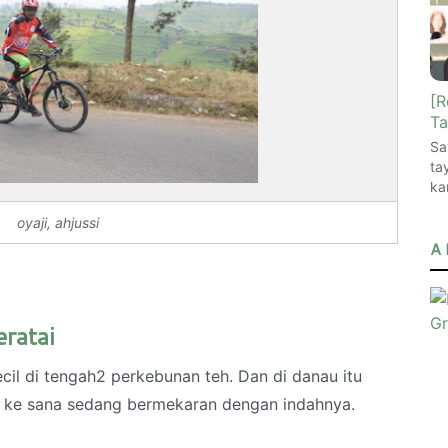
[R
Ta
Sa
ta
ka
oyaji, ahjussi
A 
ratai
ecil di tengah2 perkebunan teh. Dan di danau itu
i ke sana sedang bermekaran dengan indahnya.