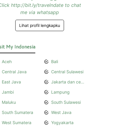
Click http://bit.ly/travelndate to chat
me via whatsapp
Lihat profil lengkapku
sit My Indonesia
Aceh
Bali
Central Java
Central Sulawesi
East Java
Jakarta dan cerita bersamanya
Jambi
Lampung
Maluku
South Sulawesi
South Sumatera
West Java
West Sumatera
Yogyakarta