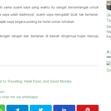
salah sama suami saya yang waktu itu sangat bersemangat untuk
na saya udah
badmood,
suami saya mengalah buat tak berlama-
[R
Ta
jak saya segera pulang ke hotel untuk istirahat.
Sa
ta
ngan tangan dan berlarian di bawah dinginnya hujan menuju
ka
.
A 
d to Traveling, Halal Food, and Good Movies.
com
 to chat me via whatsapp
pp