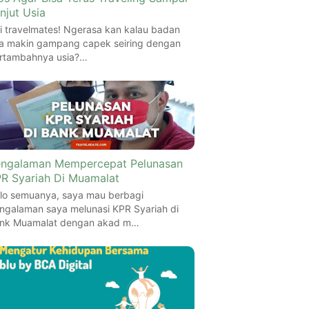
njut Usia
i travelmates! Ngerasa kan kalau badan
ta makin gampang capek seiring dengan
rtambahnya usia?…
ngalaman Mempercepat Pelunasan
R Syariah Di Muamalat
lo semuanya, saya mau berbagi
ngalaman saya melunasi KPR Syariah di
nk Muamalat dengan akad m…