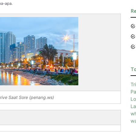
pa-apa.
Re
To
Tr
Pa
rive Saat Sore (penang.ws)
Lo
La
wh
wa