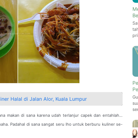
Me
Be
Sa
ta
pr
Pe
Pe
Gu
iner Halal di Jalan Alor, Kuala Lumpur
su
se
sana makan di sana karena udah terlanjur capek dan entahlah…
haha. Padahal di sana sangat seru lho untuk berburu kuliner se-