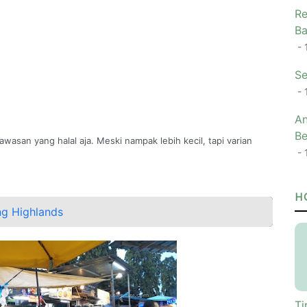
Re
Ba
- 
Se
- 
An
Be
kawasan yang halal aja. Meski nampak lebih kecil, tapi varian
- 
H
ng Highlands
Ti