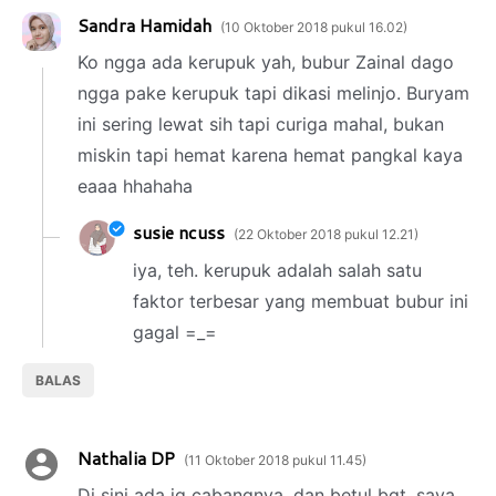
Sandra Hamidah
10 Oktober 2018 pukul 16.02
Ko ngga ada kerupuk yah, bubur Zainal dago
ngga pake kerupuk tapi dikasi melinjo. Buryam
ini sering lewat sih tapi curiga mahal, bukan
miskin tapi hemat karena hemat pangkal kaya
eaaa hhahaha
susie ncuss
22 Oktober 2018 pukul 12.21
iya, teh. kerupuk adalah salah satu
faktor terbesar yang membuat bubur ini
gagal =_=
BALAS
Nathalia DP
11 Oktober 2018 pukul 11.45
Di sini ada jg cabangnya, dan betul bgt, saya