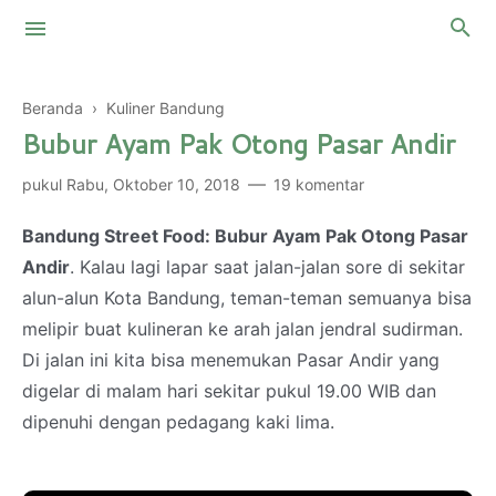
Beranda
›
Kuliner Bandung
Bubur Ayam Pak Otong Pasar Andir
Touring Motor
pukul
Rabu, Oktober 10, 2018
19 komentar
Mountaineering
Malaysia
Bandung Street Food: Bubur Ayam Pak Otong Pasar
Thailand
My Two Cents
Andir
. Kalau lagi lapar saat jalan-jalan sore di sekitar
alun-alun Kota Bandung, teman-teman semuanya bisa
Kingdom of Saudi Arabia
Skin Care
melipir buat kulineran ke arah jalan jendral sudirman.
Personal Finance
Di jalan ini kita bisa menemukan Pasar Andir yang
digelar di malam hari sekitar pukul 19.00 WIB dan
dipenuhi dengan pedagang kaki lima.