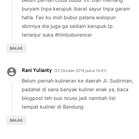
Belum pernah coba bubur ini. Dan memang
buryam tnpa kerupuk ibarat sayur tnpa garam
haha. Fav ku msh bubur pelana.walopun
sbnrnya dia juga ga sediain kerupuk.tp
terlanjur suka #timbuburencer
BALAS
Rani Yulianty
23 Oktober 2018 pukul 19.41
Belum pernah kulineran ke daerah Jl. Sudirman,
padahal di sana banyak kuliner enak ya, baca
blogpost teh susi ncuss jadi nambah list
tempat kuliner di Bandung
BALAS