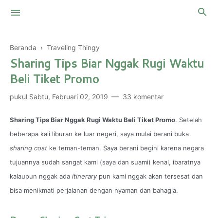
Beranda
›
Traveling Thingy
Sharing Tips Biar Nggak Rugi Waktu
Touring Motor
Beli Tiket Promo
Mountaineering
Malaysia
pukul
Sabtu, Februari 02, 2019
33 komentar
Thailand
My Two Cents
Sharing Tips Biar Nggak Rugi Waktu Beli Tiket Promo
. Setelah
Kingdom of Saudi Arabia
Skin Care
beberapa kali liburan ke luar negeri, saya mulai berani buka
sharing cost
ke teman-teman. Saya berani begini karena negara
Personal Finance
tujuannya sudah sangat kami (saya dan suami) kenal, ibaratnya
kalaupun nggak ada
itinerary
pun kami nggak akan tersesat dan
bisa menikmati perjalanan dengan nyaman dan bahagia.