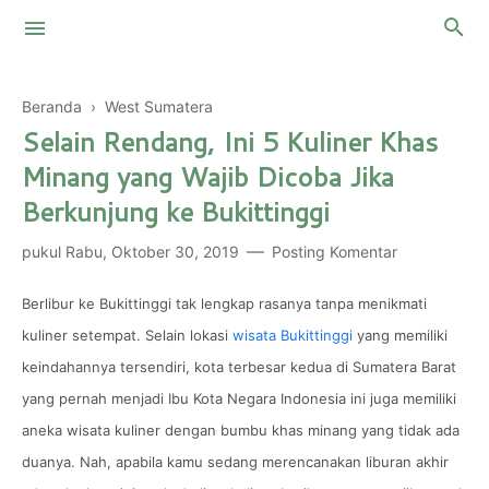
Beranda
›
West Sumatera
Selain Rendang, Ini 5 Kuliner Khas
Touring Motor
Minang yang Wajib Dicoba Jika
Berkunjung ke Bukittinggi
Mountaineering
Malaysia
pukul
Rabu, Oktober 30, 2019
Posting Komentar
Thailand
My Two Cents
Kingdom of Saudi Arabia
Skin Care
Berlibur ke Bukittinggi tak lengkap rasanya tanpa menikmati
kuliner setempat. Selain lokasi
wisata Bukittinggi
yang memiliki
Personal Finance
keindahannya tersendiri, kota terbesar kedua di Sumatera Barat
yang pernah menjadi Ibu Kota Negara Indonesia ini juga memiliki
aneka wisata kuliner dengan bumbu khas minang yang tidak ada
duanya. Nah, apabila kamu sedang merencanakan liburan akhir